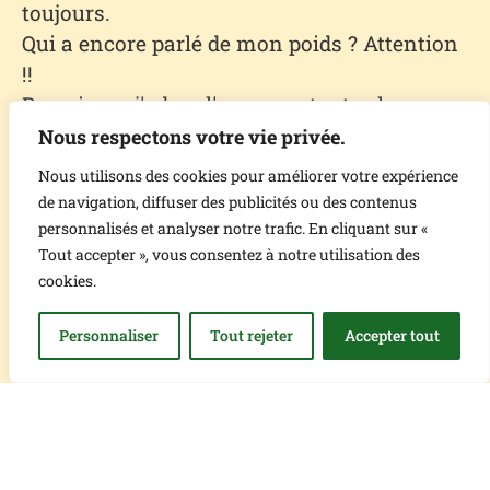
toujours.
Qui a encore parlé de mon poids ? Attention
!!
Bon sinon, j'adore l'eau sous toutes les
formes : piscine, rivière, douche.
Nous respectons votre vie privée.
Je ne suis pas trop l'ami des chats... ben
Nous utilisons des cookies pour améliorer votre expérience
ouais que voulez-vous, c'est ainsi.
de navigation, diffuser des publicités ou des contenus
Les bénévoles m'aiment bien ; ils sont tout
personnalisés et analyser notre trafic. En cliquant sur «
Tout accepter », vous consentez à notre utilisation des
attendris quand ils me parlent et que je
cookies.
penche la tête pour mieux les écouter en
leur faisant mon regard le plus
Personnaliser
Tout rejeter
Accepter tout
attendrissant qu'il soit... ils fondent tous.
Trop facile de les avoir.
Sinon j'adore les grattouilles et les roulades
dans l'herbe.
Qui a encore parlé de régime ? Attention !!