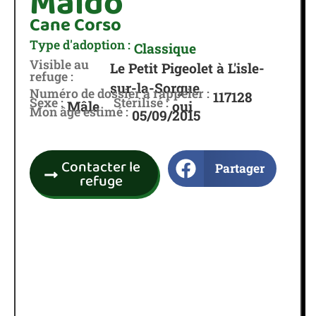
Maïdo
Cane Corso
Type d'adoption :
Classique
Visible au
Le Petit Pigeolet à L'isle-
refuge :
sur-la-Sorgue
Numéro de dossier à rappeler :
117128
Sexe :
Stérilisé :
Mâle
oui
Mon âge estimé :
05/09/2015
Contacter le
Partager
refuge