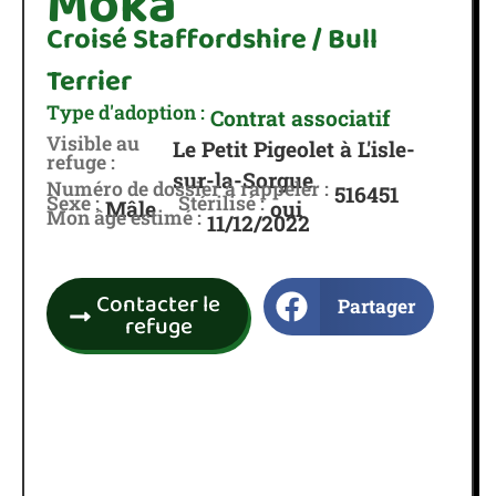
Moka
Croisé Staffordshire / Bull
Terrier
Type d'adoption :
Contrat associatif
Visible au
Le Petit Pigeolet à L'isle-
refuge :
sur-la-Sorgue
Numéro de dossier à rappeler :
516451
Sexe :
Stérilisé :
Mâle
oui
Mon âge estimé :
11/12/2022
Contacter le
Partager
refuge