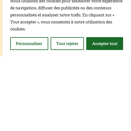
Nous utilisons des cookies pour améliorer votre expérience
d’acquisition.
de navigation, diffuser des publicités ou des contenus
Passion : courir après la balle
personnalisés et analyser notre trafic. En cliquant sur «
Physique : sacré beau gosse.
Tout accepter », vous consentez à notre utilisation des
Allez venez vite rencontrer notre perle, il est
cookies.
grand temps pour vous comme pour Moka
de faire un long bout de chemin en bonne
Personnaliser
Tout rejeter
Accepter tout
compagnie.
Télécharger le certificat
d’engagement